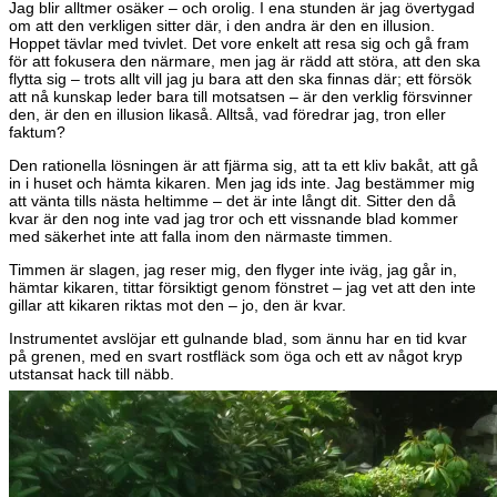
Jag blir alltmer osäker – och orolig. I ena stunden är jag övertygad
om att den verkligen sitter där, i den andra är den en illusion.
Hoppet tävlar med tvivlet. Det vore enkelt att resa sig och gå fram
för att fokusera den närmare, men jag är rädd att störa, att den ska
flytta sig – trots allt vill jag ju bara att den ska finnas där; ett försök
att nå kunskap leder bara till motsatsen – är den verklig försvinner
den, är den en illusion likaså. Alltså, vad föredrar jag, tron eller
faktum?
Den rationella lösningen är att fjärma sig, att ta ett kliv bakåt, att gå
in i huset och hämta kikaren. Men jag ids inte. Jag bestämmer mig
att vänta tills nästa heltimme – det är inte långt dit. Sitter den då
kvar är den nog inte vad jag tror och ett vissnande blad kommer
med säkerhet inte att falla inom den närmaste timmen.
Timmen är slagen, jag reser mig, den flyger inte iväg, jag går in,
hämtar kikaren, tittar försiktigt genom fönstret – jag vet att den inte
gillar att kikaren riktas mot den – jo, den är kvar.
Instrumentet avslöjar ett gulnande blad, som ännu har en tid kvar
på grenen, med en svart rostfläck som öga och ett av något kryp
utstansat hack till näbb.