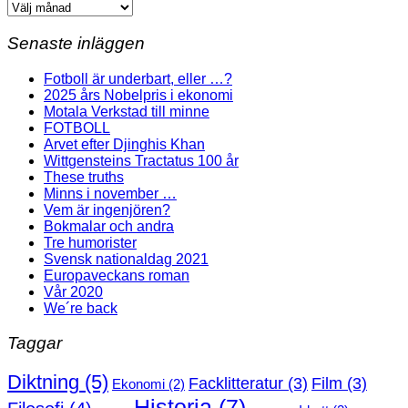
Arkiv
Senaste inläggen
Fotboll är underbart, eller …?
2025 års Nobelpris i ekonomi
Motala Verkstad till minne
FOTBOLL
Arvet efter Djinghis Khan
Wittgensteins Tractatus 100 år
These truths
Minns i november …
Vem är ingenjören?
Bokmalar och andra
Tre humorister
Svensk nationaldag 2021
Europaveckans roman
Vår 2020
We´re back
Taggar
Diktning
(5)
Facklitteratur
(3)
Film
(3)
Ekonomi
(2)
Historia
(7)