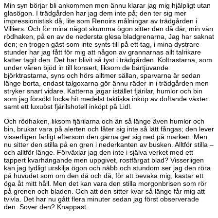
Min syn börjar bli ankommen men ännu klarar jag mig hjälpligt utan
glasögon. I trädgården har jag dem inte på; den ter sig mer
impressionistisk då, lite som Renoirs målningar av trädgården i
Villiers. Och för mina något skumma ögon sitter den då där, min vän
rödhaken, på en av de nedersta glesa bladgrenarna, Jag har saknat
den; en trogen gäst som inte synts till på ett tag, i mina dystrare
stunder har jag fått för mig att någon av grannarnas allt talrikare
katter tagit den. Det har blivit så tyst i trädgården. Koltrastarna, som
under våren bjöd in till konsert, liksom de bärtjuvande
björktrastarna, syns och hörs alltmer sällan, sparvarna är sedan
länge borta, endast talgoxarna gör ännu räder in i trädgården men
stryker snart vidare. Katterna jagar istället fjärilar, humlor och bin
som jag försökt locka hit medelst taktiska inköp av doftande växter
samt ett luxuöst fjärilshotell inköpt på Lidl.
Och rödhaken, liksom fjärilarna och än så länge även humlor och
bin, brukar vara på alerten och låter sig inte så lätt fångas; den lever
visserligen farligt eftersom den gärna ger sig ned på marken. Men
nu sitter den stilla på en gren i nederkanten av busken. Alltför stilla –
och alltför länge. Förväxlar jag den inte i själva verket med ett
tappert kvarhängande men uppgivet, rostfärgat blad? Visserligen
kan jag tydligt urskilja ögon och näbb och stundom ser jag den röra
på huvudet som om den då och då, för att bevaka mig, kastar ett
öga åt mitt håll. Men det kan vara den stilla morgonbrisen som rör
på grenen och bladen. Och att den sitter kvar så länge får mig att
tvivla. Det har nu gått flera minuter sedan jag först observerade
den. Sover den? Knappast.