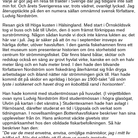
Varje år gör jag en resa till trakter i Sverige där jag tidigare inte satt
min fot. Och årets Sverigeresa var, trots vädret, ovanligt lyckad. Jag
återupptäckte på den en numera sällan omnämnd svensk författare,
Ludvig Nordström.
Resan gick till Höga kusten i Hälsingland. Med start i Örnsköldsvik
tog vi buss och båt till Ulvön, den ö som främst förknippas med
surströmming. Någon sådan kunde vi dock inte känna lukten av, det
här var i juli. Jag är säker på att ön nu i september insveps av
härliga dofter, utöver havsluften. I den gamla fiskehamnen finns ett
litet museum som presenterar historien om öns storhetstid som
centrum för strömmingsfisket. Där finns bland båtar, skötar och
redskap också en säng av grovt hyvlat virke, kanske en och en halv
meter lång och en halv meter bred. I den hade den blivande
författaren Nordström som fiskedräng återhämtat sig från dryga
arbetsdagar och ibland nätter när strömmingen gick till. Han hade
kommit dit på skidor en aprildag i början av 1900-talet ”
då snön
lyste i solskenet och havet drog en koboltblå rand i horisonten
”.
Han hade kommit med studentmössan på huvudet. (I vinjettbilden
ovan syns Ludvig Nordström iförd studentmössan i högra glasögat,
Ulvön på kartan i det vänstra.) Studentexamen hade han avlagt i
Härnösand, därefter studerat en tid i Uppsala och verkat som
tidningsman. I novellsamlingen
Bottenhavsfiskare
beskriver han sina
upplevelser från ön. Hans ankomst väckte givetvis stor
uppmärksamhet hos den obildade fiskarbefolkningen. Så här
beskriver han den:
”
De var de mest envetna, envisa, omöjliga människor, jag i mitt liv
träffat på. När det gällde att få dem ur gamla inrotade