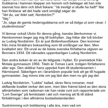
Gubbarna i hamnen klappar om honom och beklagar att han inte
stannat hos dem och blivit fiskare: ”
Va trevligt vi skulle ha haft!
” När
han förklarar att det hade varit omöjligt säger de:
”
Vet du, var felet satt, Nordström?
”
”Nej.
”
”
Jo, säga de gamla hedersgubbarna och se så listiga ut som rävar. I
studentmössa!
”
Vi lämnar också Ulvön för denna gång, kanske återkommer vi.
Hemkommen beger jag mig till bokhyllan. Jag hittar där två böcker
av Ludvig Nordström. En är just
Bottenhavsfiskare
. Den kommer
från mina föräldrars boksamling som till omfånget var liten. Men
kvalitativt stor. Ett urval av de bästa svenska författarna utgiven av
Bonniers 1934. Dit räknades uppenbarligen Ludvig Nordström.
Den andra boken är en av de tidigaste i hyllan. En premiebok från
Motala gymnasium 1956. Titeln är
Tomas Lack
, troligen författarens
alter ego. Den skildrar hans uppväxt fram till studentexamen i
Härnösand. Säkerligen en i lärarkåren populär bok att ge till hugade
gymnasister. Jag minns inte om jag läst den men nu gör jag det.
Ludvig Nordström, ”Lubbe” kallad, skrev flera romaner, med
skiftande kvalitet verkar det som, men blev främst känd av den stora
allmänheten som radioman när han reste runt och rapporterade om
”Lort-Sverige” på femtiotalet i akt och mening att få till stånd
förbättringar i den allmänna bostadsstandarden.
Suströmming och bokläsning i alla ära, men vad om