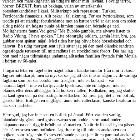
världen och mänskligheten än tidigare under min levnad. I övrigt terror,
horror. BREXIT, bara att beklaga, valen av amerikanska
presidentkandidater likaså. Militärkupp och repression i Turkiet.
Fortlöpande finanskris. Allt pekar i fel riktning. För oss fyrtiotalister, som
trodde på ett ständigt fortskridande mot en bättre värld är det som om solen
aldrig nådde sin högsta punkt på himlen innan den började gå ned.
Möjligheterna fanns.Vad göra? ”Me Bubble-gumble, me always listen to
Radio Viking. I have spoken.” Lite oförarglig reklam, gamla låtar, bra, goa
gubbar som spånar, nåja! Med tiden har jag blivit både hörselskadad och
närsynt. En tidig morgon sent i juli sitter jag på den med öländsk sandsten
ogräsfogade terrassen till mitt radhus i en stockholmsk förort. Där har jag
bott med några tidsmässiga undantag alltsedan familjen flyttade från Motala
i början av 60-talet.
I fogarna letar en fågel efter något ätbart, kanske smulor från min frukost.
Jag ser inte skarpt, men så mycket ser jag att det inte är någon av de vanliga
fåglarna som brukar besöka min trädgård; inte en koltrast – vår
nationalfågel – inte en bärtjuvande björktrast, inte en talgoxe, inte en
blåmes eller dens ätteläggar från holken i tallen. Rödhaken, nej, jag skulle
ha känt igen den på den rostiga bröstfläcken. Så inser jag; det är en bofink,
ganska liten, troligen en ungfågel, ännu inte vältecknad, kanske föräldrarna
häckat i närheten.
Herregud, jag har inte sett en bofink på åratal. Förr var den vanlig,
blandade sig gärna med gråsparvarna som bodde i stort antal under
takpannorna och tiggde brödbitar på marken. Nu är de lika sällsynta gäster
här på terrassen som bofinken. Jag drar mig till minnes anekdoten om
pojken, som frågar sin Expressenläsande pappa (det är en gammal anekdot):
”Pappa, vad är det för en fågel?” Pappan svarar, utan att lyfta blicken från