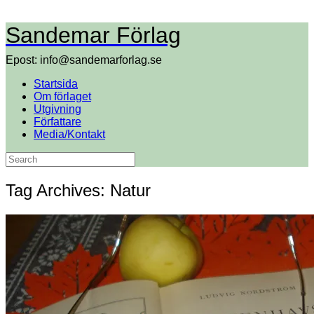
Skip
Sandemar Förlag
to
content
Epost: info@sandemarforlag.se
Startsida
Om förlaget
Utgivning
Författare
Media/Kontakt
Search
for:
Tag Archives:
Natur