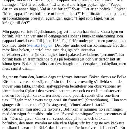
tidningen: ”Det är en bofink.” Efter en stund frågar pojken igen: ”Pappa,
där är en annan fågel, Vad är det för en?” Svar: ”Det är en bofink.” Pojken:
”Men pappa, får en bofink se ut hur som helst?” Han förstår inte att pappan,
en förenklingens proselyt. egentligen säger: ”Fågel som fågel, varför
krångla till det?”
Min pappa var inte fågelkännare, jag vet inte om han skulle känna igen en
bofink. Men han var inte så oengagerad i sonens kunskapsinhämtning som
pappan i anekdoten. Till julen 1952 låg därför under granen en ganska tjock
bok med titel
n
Svenska Fåglar
.
Den blev under det nästkommande året den
mest lästa boken, interfolierad med dagliga och intensiva
direktobservationer (kikare ingick inte i paketet) av bokens ”personer”. En
bofink hade en framträdande plats på bokomslaget och var därför lätt att
känna igen. Boken har alltsedan dess intagit en hedersplats i bokhyllan, men
mest samlat damm.
Jag tar nu fram den, kanske dags att förnya intresset. Boken skrevs av
Folke
Rösiö
och var en storsäljare på sin tid. Den var ovanlig såtillvida som den,
utöver rena fakta, innehöll självupplevda berättelser om observationer av
jämnt hundra fåglar i den svenska naturen, var och en ett litet mästerverk
med en för fågeln karakteriserande, ibland poetisk rubrik eller one-liner
t.ex. ”Fågeln med havets eviga oro i sin framfart” (Strandskatan), ”Han som
sjunger när han arbetar” (Lövsångaren), ”Vinterbadare i frack”
(Strömstaren, min absoluta favorit) . Bofinken är nummer tio i samlingen
med den något fantasilösa rubriken ”Svensk storsångare” som presenteras så
här: ”Den sångaren känner var svensk både på tonen och dräkten –
bofinken, den mest svenska av alla våra fåglar, vår frejdigaste och käckaste
musikant i hagar och trädgårdar, i barr- och lövskog över allt i landet”. En