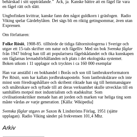
behärskad i sitt uppträdande.” Ack, ja. Kanske bättre att en fågel får vara
en fågel rätt och slätt.
Ungbofinken kvittrar, kanske fann den något guldkorn i gräsfogen. Radio
Viking spelar Gärdebylåten. Det sägs bli en riktig getingsommar, även utan
Expressen.
Om författaren:
Folke Rösiö
, 1908-85. tillhörde de tidiga fältornitologerna i Sverige och
utgav ett 15-tals skrifter om natur och fågelliv. Med sin bok
Svenska fåglar
från 1947 bidrog han till att popularisera fågelskådandet och öka kunskapen
om fåglarnas levnadsförhållanden och plats i det ekologiska systemet.
Boken utkom i 11 upplagor och trycktes i ca 160 000 exemplar
Han var anställd i en bokhandel i Borås och son till lantbruksreformatorn
Per Rösiö, som har kallats jordbruksaposteln. Som lantbrukslärare och inte
minst som föredragshållare och skribent riktade han sig till hemmansägare
och småbrukare och syftade till att deras verksamhet skulle utvecklas till en
samhällets motpol mot industrialism och stadskultur. Som
civilisationskritiker menade han att jorden och marken var heliga ting som
måste vårdas av varje generation. [Källa: Wikipedia]
Svenska fåglar
utgavs av Saxon & Lindströms Förlag, 1951 (sjätte
upplagan). Radio Viking sänder på frekvensen 101,4 Mhz.
Arkiv