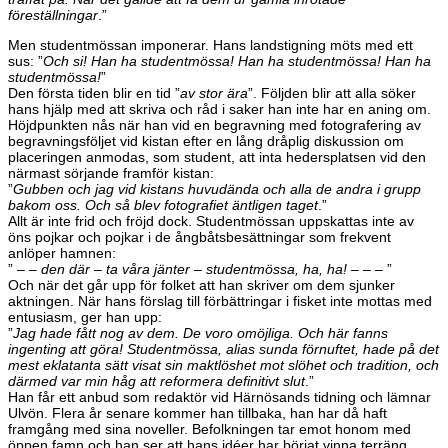
föreställningar
.”
Men studentmössan imponerar. Hans landstigning möts med ett
sus: ”
Och si! Han ha studentmössa! Han ha studentmössa! Han ha
studentmössa!
”
Den första tiden blir en tid ”
av stor ära
”. Följden blir att alla söker
hans hjälp med att skriva och råd i saker han inte har en aning om.
Höjdpunkten nås när han vid en begravning med fotografering av
begravningsföljet vid kistan efter en lång dråplig diskussion om
placeringen anmodas, som student, att inta hedersplatsen vid den
närmast sörjande framför kistan:
”
Gubben och jag vid kistans huvudända och alla de andra i grupp
bakom oss. Och så blev fotografiet äntligen taget
.”
Allt är inte frid och fröjd dock. Studentmössan uppskattas inte av
öns pojkar och pojkar i de ångbåtsbesättningar som frekvent
anlöper hamnen:
”
– – den där – ta våra jänter – studentmössa, ha, ha! – – –
”
Och när det går upp för folket att han skriver om dem sjunker
aktningen. När hans förslag till förbättringar i fisket inte mottas med
entusiasm, ger han upp:
”
Jag hade fått nog av dem. De voro omöjliga. Och här fanns
ingenting att göra! Studentmössa, alias sunda förnuftet, hade på det
mest eklatanta sätt visat sin maktlöshet mot slöhet och tradition, och
därmed var min håg att reformera definitivt slut
.”
Han får ett anbud som redaktör vid Härnösands tidning och lämnar
Ulvön. Flera år senare kommer han tillbaka, han har då haft
framgång med sina noveller. Befolkningen tar emot honom med
öppen famn och han ser att hans idéer har börjat vinna terräng.