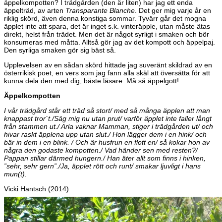
äppelkompotten? I trädgården (den är liten) har jag ett enda
äppelträd, av arten
Transparante Blanche
. Det ger mig varje år en
riklig skörd, även denna konstiga sommar. Tyvärr går det mogna
äpplet inte att spara, det är inget s.k. vinteräpple, utan måste ätas
direkt, helst från trädet. Men det är något syrligt i smaken och bör
konsumeras med måtta. Alltså gör jag av det kompott och äppelpaj.
Den syrliga smaken gör sig bäst så.
Upplevelsen av en sådan skörd hittade jag suveränt skildrad av en
österrikisk poet, en vers som jag fann alla skäl att översätta för att
kunna dela den med dig, bäste läsare. Må så äppelgott!
Äppelkompotten
I vår trädgård står ett träd så stort/ med så många äpplen att man
knappast tror´t./Säg mig nu utan prut/ varför äpplet inte faller långt
från stammen ut./ Arla vaknar Mamman, stiger i trädgården ut/ och
hivar raskt äpplena upp utan slut./ Hon lägger dem i en hink/ och
bär in dem i en blink. / Och är husfrun en flott en/ så kokar hon av
några den godaste kompotten./ Vad händer sen med resten?/
Pappan stillar därmed hungern./ Han äter allt som finns i hinken,
”sehr, sehr gern”./Ja, äpplet rött och runt/ smakar ljuvligt i hans
mun(t).
Vicki Hantsch (2014)