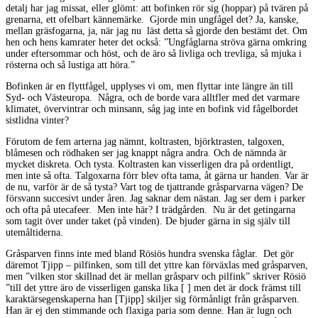
detalj har jag missat, eller glömt: att bofinken rör sig (hoppar) på tvären på
grenarna, ett ofelbart kännemärke. Gjorde min ungfågel det? Ja, kanske,
mellan gräsfogarna, ja, när jag nu läst detta så gjorde den bestämt det. Om
hen och hens kamrater heter det också: ”Ungfåglarna ströva gärna omkring
under eftersommar och höst, och de äro så livliga och trevliga, så mjuka i
rösterna och så lustiga att höra.”
Bofinken är en flyttfågel, upplyses vi om, men flyttar inte längre än till
Syd- och Västeuropa. Några, och de borde vara alltfler med det varmare
klimatet, övervintrar och minsann, såg jag inte en bofink vid fågelbordet
sistlidna vinter?
Förutom de fem arterna jag nämnt, koltrasten, björktrasten, talgoxen,
blåmesen och rödhaken ser jag knappt några andra. Och de nämnda är
mycket diskreta. Och tysta. Koltrasten kan visserligen dra på ordentligt,
men inte så ofta. Talgoxarna förr blev ofta tama, åt gärna ur handen. Var är
de nu, varför är de så tysta? Vart tog de tjattrande gråsparvarna vägen? De
försvann succesivt under åren. Jag saknar dem nästan. Jag ser dem i parker
och ofta på utecafeer. Men inte här? I trädgården. Nu är det getingarna
som tagit över under taket (på vinden). De bjuder gärna in sig själv till
utemåltiderna.
Gråsparven finns inte med bland Rösiös hundra svenska fåglar. Det gör
däremot Tjipp – pilfinken, som till det yttre kan förväxlas med gråsparven,
men ”vilken stor skillnad det är mellan gråsparv och pilfink” skriver Rösiö
”till det yttre äro de visserligen ganska lika [ ] men det är dock främst till
karaktärsegenskaperna han [Tjipp] skiljer sig förmånligt från gråsparven.
Han är ej den stimmande och flaxiga paria som denne. Han är lugn och