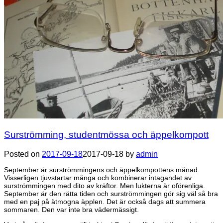
Surströmming, studentmössa och äppelkompott
Posted on
2017-09-18
2017-09-18
by
admin
September är surströmmingens och äppelkompottens månad.
Visserligen tjuvstartar många och kombinerar intagandet av
surströmmingen med dito av kräftor. Men lukterna är oförenliga.
September är den rätta tiden och surströmmingen gör sig väl så bra
med en paj på ätmogna äpplen. Det är också dags att summera
sommaren. Den var inte bra vädermässigt.