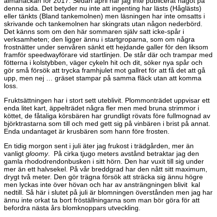
almanackan för 2017. Sedan april har jag inte publicerat något på
denna sida. Det betyder nu inte att ingenting har lästs (Håglästs)
eller tänkts (Bland tankemolnen) men läsningen har inte omsatts i
skrivande och tankemolnen har skingrats utan någon nederbörd.
Det känns som om den här sommaren själv satt icke-spår i
verksamheten; den ligger ännu i startgroparna, som om några
frostnätter under senvåren sänkt ett hejdande galler för den liksom
framför speedwayförare vid startlinjen. De står där och trampar med
fötterna i kolstybben, väger cykeln hit och dit, söker nya spår och
gör små försök att trycka framhjulet mot gallret för att få det att gå
upp, men nej … gräset stampar på samma fläck utan att komma
loss.
Fruktsättningen har i stort sett uteblivit. Plommonträdet uppvisar ett
enda litet kart, äppelträdet några fler men med bruna strimmor i
köttet, de fåtaliga körsbären har grundligt rövats före fullmognad av
björktrastarna som till och med gett sig på vinbären i brist på annat.
Enda undantaget är krusbären som hann före frosten.
En tidig morgon sent i juli äter jag frukost i trädgården, mer än
vanligt
gloomy
. På cirka tjugo meters avstånd betraktar jag den
gamla rhododrendonbusken i sitt hörn. Den har vuxit till sig under
mer än ett halvsekel. På vår breddgrad har den nått sitt maximum,
drygt två meter. Den gör trägna försök att sträcka sig ännu högre
men lyckas inte över hövan och har av ansträngningen blivit kal
nedtill. Så här i slutet på juli är blomningen överstånden men jag har
ännu inte orkat ta bort fröställningarna som man bör göra för att
befordra nästa års blomknoppars utveckling.