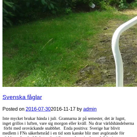
Svenska fåglar
Posted on
2016-07-30
2016-11-17
by
admin
Inte mycket brukar hända i juli. Grannarna är på semester, det är lugnt,
inget grillos i luften, vare sig morgon eller kväll. Nu drar världshändelserna
förbi med oroväckande snabbhet. Enda positiva: Sverige har blivit
medlem i FNs säkerhetsråd i en tid som kanske blir mer avgörande för